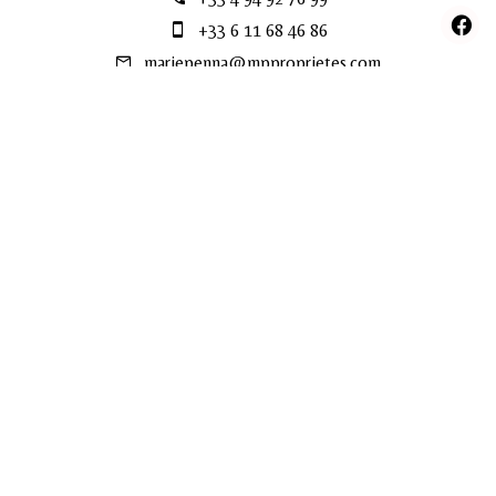
+33 6 11 68 46 86
mariepenna@mpproprietes.com
Ho letto ed accetto
la politica privacy
su questo sito