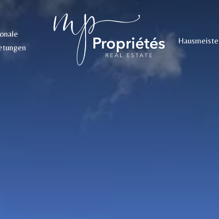
sonale
Hausmeiste
etungen