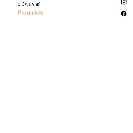
1 Cave
5 m²
Proximités
Centre ville
50 mètres
Commerces
Mer
Plage
10 minutes
Prestations
Double vitrage
Fenêtre PVC
Stores électriques
Volets roulants électriques